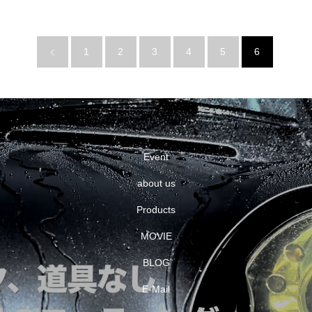
1
2
3
4
5
6
Event
about us
Products
MOVIE
BLOG
E-Mail