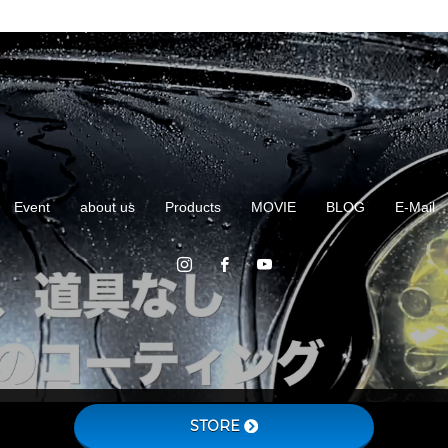
Event
about us
Products
MOVIE
BLOG
E-Mail
STORE
Copyright © HISPE