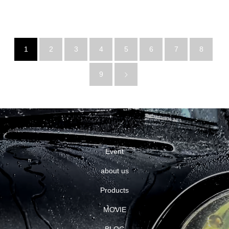
1
2
3
4
5
6
7
8
9
Event
about us
Products
MOVIE