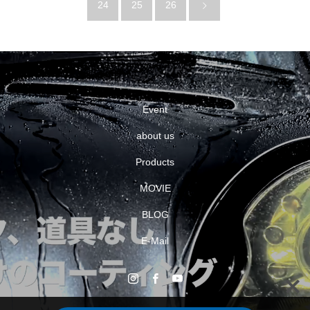
24
25
26
Event
about us
Products
MOVIE
BLOG
E-Mail