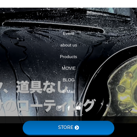
Event
about us
Products
MOVIE
BLOG
E-Mail
STORE
Copyright © HISPE