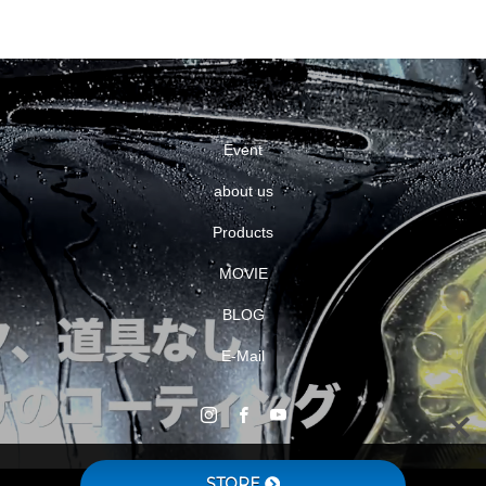
Event
about us
Products
MOVIE
BLOG
E-Mail
STORE