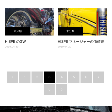
未分類
未分類
HISPE のGW
HISPE マネージャーの価値観
2019.04.30
2019.04.29
1
2
3
4
5
6
7
8