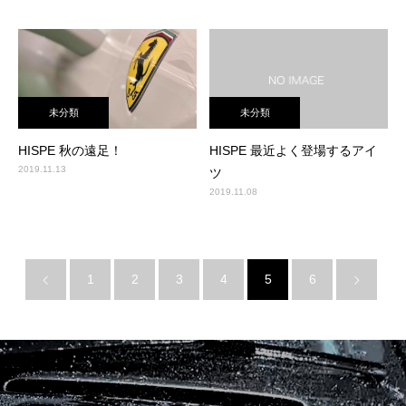
未分類
未分類
HISPE 秋の遠足！
HISPE 最近よく登場するアイ
2019.11.13
ツ
2019.11.08
1
2
3
4
5
6