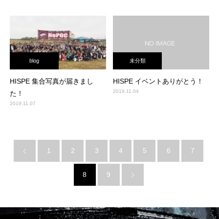
blog
未分類
HISPE 集合写真が届きまし
HISPE イベントありがとう！
2019.11.04
た！
2019.11.07
1
2
3
4
5
6
7
8
9